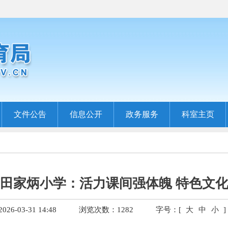
文件公告
信息公开
政务服务
科室主页
田家炳小学：活力课间强体魄 特色文
6-03-31 14:48
浏览次数：
1282
字号：[
大
中
小
]