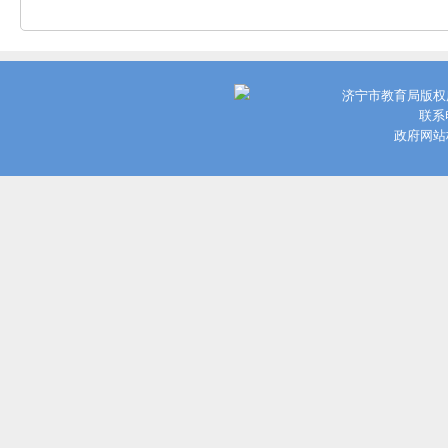
济宁市教育局版权
联系电
政府网站标